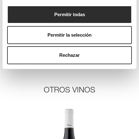
Su nombre está inspirado en la Ruta del Cister
Permitir todas
que une los tres grandes monasterios
cistercienses de Cataluña: el monasterio de
Santa María de Poblet (Conca de Barberà), el
Permitir la selección
monasterio de Santes Creus (Alt Camp) y el
monasterio de Vallbona de les Monges (el Urgell).
Rechazar
OTROS VINOS